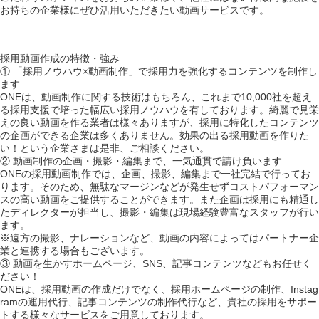
お持ちの企業様にぜひ活用いただきたい動画サービスです。
採用動画作成の特徴・強み
① 「採用ノウハウ×動画制作」で採用力を強化するコンテンツを制作し
ます
ONEは、動画制作に関する技術はもちろん、これまで10,000社を超え
る採用支援で培った幅広い採用ノウハウを有しております。綺麗で見栄
えの良い動画を作る業者は様々ありますが、採用に特化したコンテンツ
の企画ができる企業は多くありません。効果の出る採用動画を作りた
い！という企業さまは是非、ご相談ください。
② 動画制作の企画・撮影・編集まで、一気通貫で請け負います
ONEの採用動画制作では、企画、撮影、編集まで一社完結で行ってお
ります。そのため、無駄なマージンなどが発生せずコストパフォーマン
スの高い動画をご提供することができます。また企画は採用にも精通し
たディレクターが担当し、撮影・編集は現場経験豊富なスタッフが行い
ます。
※遠方の撮影、ナレーションなど、動画の内容によってはパートナー企
業と連携する場合もございます。
③ 動画を生かすホームページ、SNS、記事コンテンツなどもお任せく
ださい！
ONEは、採用動画の作成だけでなく、採用ホームページの制作、Instag
ramの運用代行、記事コンテンツの制作代行など、貴社の採用をサポー
トする様々なサービスをご用意しております。