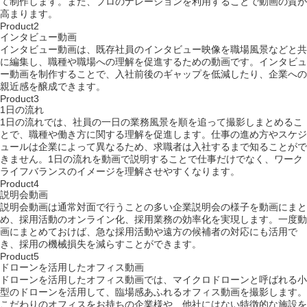
て制作します。また、プロのナレーションを利用することで動画の質が
高まります。
Product
2
インタビュー動画
インタビュー動画は、既存社員のインタビュー映像を職場風景などと共
に編集し、職種や職場への理解を促進するための動画です。インタビュ
ー動画を制作することで、入社前後のギャップを低減したり、企業への
親近感を醸成できます。
Product
3
1日の流れ
1日の流れでは、社員の一日の業務風景を順を追って撮影しまとめるこ
とで、職種や働き方に関する理解を促進します。仕事の進め方やスケジ
ュールは企業によって異なるため、求職者は入社するまで知ることがで
きません。1日の流れを動画で説明することで仕事だけでなく、ワーク
ライフバランスのイメージを理解させやすくなります。
Product
4
説明会動画
説明会動画は通常対面で行うことの多い企業説明会の様子を動画にまと
め、採用活動のオンライン化、採用業務の効率化を実現します。一度動
画にまとめておけば、急な採用活動や遠方の候補者の対応にも活用で
き、採用の機械損失を減らすことができます。
Product
5
ドローンを活用したオフィス動画
ドローンを活用したオフィス動画では、マイクロドローンと呼ばれる小
型のドローンを活用して、臨場感あふれるオフィス動画を撮影します。
こだわりのオフィスをお持ちの企業様や、他社にはない特徴的な施設を