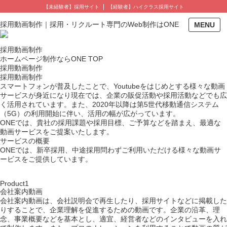
【未経験者
】採用サイト
【経験者
】ハイクラス採用サイト
採用動画制作｜採用・リクルート専門のWeb制作はONE
MENU
採用動画制作
ホームページ制作ならONE TOP
採用動画制作
採用動画制作
スマートフォンが普及したことで、Youtubeをはじめとする様々な動画
サービスが身近になり現在では、企業の販促活動や採用活動などでも広
く活用されています。また、2020年以降は第5世代移動通信システム
（5G）の利用開始に伴い、活用の幅が広がっています。
ONEでは、貴社の採用課題や採用目標、ご予算などを踏まえ、最適な
動画サービスをご提案いたします。
サービスの概要
ONEでは、新卒採用、中途採用問わずご利用いただける様々な動画サ
ービスをご提供しています。
Product
1
会社案内動画
会社案内動画は、会社説明会で再生したり、採用サイトなどに掲載した
りすることで、企業理解を促進するための動画です。企業の沿革、理
念、事業概要などを基本とし、適宜、経営者などのインタビューを入れ