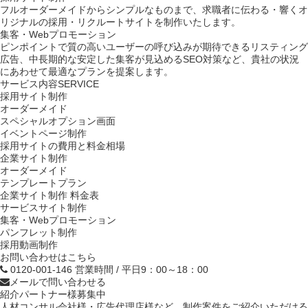
フルオーダーメイドからシンプルなものまで、求職者に伝わる・響くオ
リジナルの採用・リクルートサイトを制作いたします。
集客・Webプロモーション
ピンポイントで質の高いユーザーの呼び込みが期待できるリスティング
広告、中長期的な安定した集客が見込めるSEO対策など、貴社の状況
にあわせて最適なプランを提案します。
サービス内容
SERVICE
採用サイト制作
オーダーメイド
スペシャルオプション画面
イベントページ制作
採用サイトの費用と料金相場
企業サイト制作
オーダーメイド
テンプレートプラン
企業サイト制作 料金表
サービスサイト制作
集客・Webプロモーション
パンフレット制作
採用動画制作
お問い合わせはこちら
0120-001-146
営業時間 / 平日9：00～18：00
メールで問い合わせる
紹介パートナー様
募集中
人材コンサル会社様・広告代理店様など、制作案件をご紹介いただける