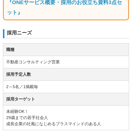
『ONEサービス概要・採用のお役立ち資料3点セ
取扱求人広告一覧
サービス料金
中途採用
ット』
新卒採用
人気資料
アルバイト採用
最新資料
ダイレクトリクルーティング
採用ノウハウ記事一覧
採用ニーズ
求人まとめサイト
採用のお役立ち資料
Indeed PLUS
セミナー
その他サービス
職種
サービス紹介
不動産コンサルティング営業
支店一覧
会社紹介
採用予定人数
代表挨拶
アクセスマップ
2～5名／1掲載毎
CSR
サイトポリシー
採用ターゲット
未経験OK！
29歳までの若手社会人
成長企業の社風になじめるプラスマインドのある人