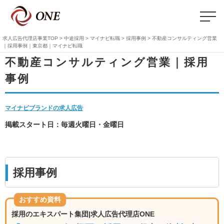
不動産コンサルティング営業｜採用事例｜東京都｜マイナビ転職
株式会社ONE（オーエヌイ
求人広告代理店事業TOP
>
中途採用
>
マイナビ転職
>
採用事例
> 不動産コンサルティング営業
｜採用事例｜東京都｜マイナビ転職
不動産コンサルティング営業｜採用
事例
マイナビブランドの求人広告
掲載スタート日：毎週火曜日・金曜日
採用事例
おすすめ資料
求人広告代理店
採用のエキスパート集団|求人広告代理店ONE
キャンペーン情報