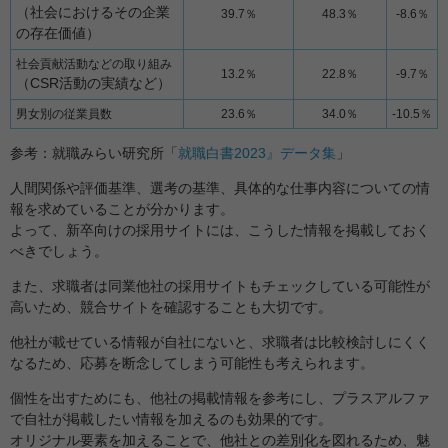
（社会におけるその企業
39.7％
48.3％
-8.6％
の存在価値）
社会貢献活動などの取り組み
13.2％
22.8％
-9.7％
（CSR活動の実績など）
男女別の従業員数
23.6％
34.0％
-10.5％
参考：就職みらい研究所「
就職白書2023』データ集
」
人間関係や評価基準、選考の基準、具体的な仕事内容についての情
報を求めていることが分かります。
よって、新卒向けの採用サイトには、こうした情報を掲載しておく
べきでしょう。
また、求職者は同業他社の採用サイトもチェックしている可能性が
高いため、競合サイトを確認することも大切です。
他社が載せている情報が自社にないと、求職者は比較検討しにくく
なるため、応募を断念してしまう可能性も考えられます。
個性を出すためにも、他社の掲載情報を参考にし、プラスアルファ
で自社が掲載したい情報を加えるのも効果的です。
オリジナル要素を加えることで、他社との差別化を図れるため、魅