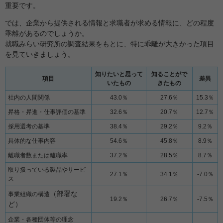
重要です。
では、企業から提供される情報と求職者が求める情報に、どの程度
乖離があるのでしょうか。
就職みらい研究所の調査結果をもとに、特に乖離が大きかった項目
を見ていきましょう。
知りたいと思って
知ることがで
項目
差異
いたもの
きたもの
社内の人間関係
43.0％
27.6％
15.3％
昇格・昇進・仕事評価の基準
32.6％
20.7％
12.7％
採用選考の基準
38.4％
29.2％
9.2％
具体的な仕事内容
54.6％
45.8％
8.9％
離職者数または離職率
37.2％
28.5％
8.7％
取り扱っている製品やサービ
27.1％
34.1％
-7.0％
ス
（部署な
事業組織の構造
19.2％
26.7％
-7.5％
ど）
企業・各種団体等の理念