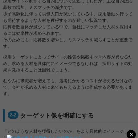
採用サイトを制作する目的について先述しましたが、主な目的は応
募数の増加、ミスマッチの減少です。
少子高齢化に伴って労働人口が減少している中、採用活動を行って
も期待するような人材を獲得するのが難しい状況です。
応募者数自体が減少している中で、自社にマッチした人材を採用す
るには効率性が求められます。
そのためにも、応募数を増やし、ミスマッチを減らすことが重要で
す。
採用ターゲットによってサイトの性質や掲載すべき内容が異なるた
め、求める人材を具体的にイメージできなければ、採用サイトの効
果を発揮することは困難でしょう。
むやみに求職者が増えても、選考にかかるコストが増えるだけなの
で、会社が求める人材に来てもらえるように作成する必要がありま
す。
ターゲット像を明確にする
2-2
「どのような人材を獲得したいのか」をより具体的にイメージしま
×
しょう。