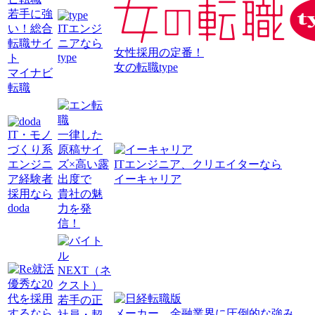
若手に強
い！総合
ITエンジ
転職サイ
ニアなら
女性採用の定番！
type
ト
女の転職type
マイナビ
転職
IT・モノ
一律した
づくり系
原稿サイ
エンジニ
ズ×高い露
ITエンジニア、クリエイターなら
ア経験者
出度で
イーキャリア
採用なら
貴社の魅
doda
力を発
信！
優秀な20
代を採用
若手の正
するなら
メーカー、金融業界に圧倒的な強み
社員・契