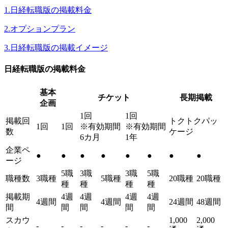
1.日経転職版の掲載料金
2.オプションプラン
3.日経転職版の掲載イメージ
日経転職版の掲載料金
基本
チケット
長期掲載
企画
1回
1回
掲載回
トクトクパッ
1回
1回
※有効期間
※有効期間
数
ケージ
6カ月
1年
企業ペ
●
●
●
●
●
●
●
●
ージ
5職
3職
3職
5職
職種数
3職種
5職種
20職種
20職種
種
種
種
種
掲載期
4週
4週
4週
4週
4週間
4週間
24週間
48週間
間
間
間
間
間
スカウ
1,000
2,000
-
-
-
-
-
-