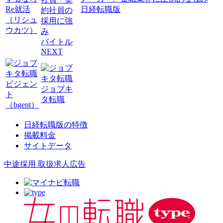
Re就活
日経転職版
約社員の
（リシュ
採用に強
ウカツ）
み
バイトル
NEXT
ビジェン
ジョブキ
ト
タ転職
（bgent）
日経転職版の特徴
掲載料金
サイトデータ
中途採用 取扱求人広告