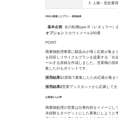
人物・意欲重
ONEが提案したプラン・採用結果
基本企画
女の転職type R（レギュラー）
オプション
スカウトメール200通
POINT
廃棄物処理事業に馴染みが薄く応募が集ま
を回収しリサイクルプランを提案する「社
ールする原稿を作成しました。営業職の原
集したのもポイントです。
採用結果1
2原稿で募集したため応募が集ま
採用結果2
営業アシスタントから応募してき
お客様からの声
廃棄物処理の営業は仕事内容をイメージし
未経験もターゲットにした募集にしようと考