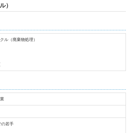
ル）
クル（廃棄物処理）
区
業
での若手