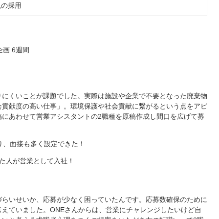
視の採用
企画 6週間
りにくいことが課題でした。実際は施設や企業で不要となった廃棄物
会貢献度の高い仕事」。環境保護や社会貢献に繋がるという点をアピ
稿にあわせて営業アシスタントの2職種を原稿作成し間口を広げて募
り、面接も多く設定できた！
た人が営業として入社！
づらいせいか、応募が少なく困っていたんです。応募数確保のために
えていました。ONEさんからは、営業にチャレンジしたいけど自