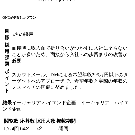
ONEが提案したプラン
目
5名の採用
標
採
面接時に収入面で折り合いがつかずに入社に至らない
用
ことが多いため、面接から入社への歩留まりの改善が
課
必要。
題
ポ
スカウトメール、DMによる希望年収299万円以下のタ
イ
ーゲットへのアプローチで、希望年収と実際の年収の
ン
ミスマッチの回避に努めました。
ト
結果
イーキャリア ハイエンド企画：イーキャリア ハイエ
ンド企画
閲覧数
応募数
採用人数
掲載期間
1,524回
64名
5名
5週間