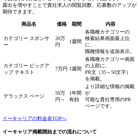
露出を増やすことで貴社求人の閲覧回数、応募数のアップが
期待できます。
商品名
価格
期間
内容
各職種カテゴリーの
カテゴリー スポンサ
20万
検索結果画面最上位
1週間
ー
円
に、
職種情報を追加表示。
各職種カテゴリー画面
カテゴリー ピックア
の上部に、
7万円
1週間
ップ テキスト
PR文（35～50文字）
を掲載。
より詳細な情報の掲載
50万
1年間
が
デラックス ページ
円～
有効
可能な貴社専用のPR
ページです。
イーキャリアの料金表TOPへ
イーキャリア掲載開始までの流れについて