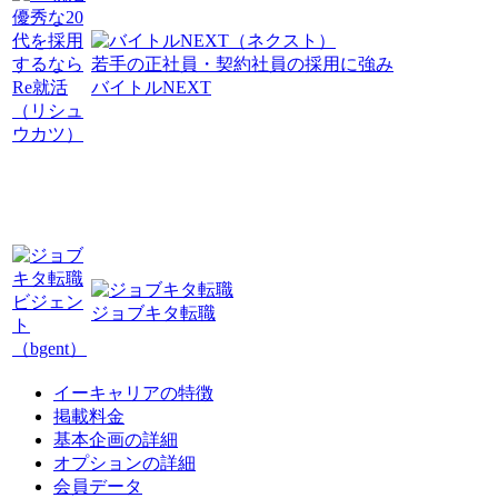
優秀な20
代を採用
するなら
若手の正社員・契約社員の採用に強み
Re就活
バイトルNEXT
（リシュ
ウカツ）
ビジェン
ジョブキタ転職
ト
（bgent）
イーキャリアの特徴
掲載料金
基本企画の詳細
オプションの詳細
会員データ