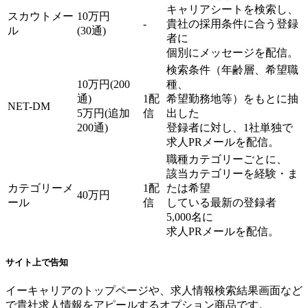
キャリアシートを検索し、
スカウトメー
10万円
-
貴社の採用条件に合う登録
ル
(30通)
者に
個別にメッセージを配信。
検索条件（年齢層、希望職
10万円(200
種、
通)
1配
希望勤務地等）をもとに抽
NET-DM
5万円(追加
信
出した
200通)
登録者に対し、1社単独で
求人PRメールを配信。
職種カテゴリーごとに、
該当カテゴリーを経験・ま
カテゴリーメ
1配
たは希望
40万円
ール
信
している最新の登録者
5,000名に
求人PRメールを配信。
サイト上で告知
イーキャリアのトップページや、求人情報検索結果画面など
で貴社求人情報をアピールするオプション商品です。