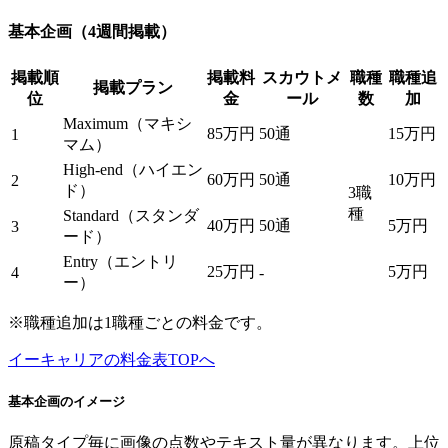
基本企画（4週間掲載）
掲載順
掲載料
スカウトメ
職種
職種追
掲載プラン
位
金
ール
数
加
Maximum（マキシ
85万円
50通
15万円
1
マム）
High-end（ハイエン
60万円
50通
10万円
2
ド）
3職
種
Standard（スタンダ
40万円
50通
5万円
3
ード）
Entry（エントリ
25万円
5万円
4
-
ー）
※職種追加は1職種ごとの料金です。
イーキャリアの料金表TOPへ
基本企画のイメージ
原稿タイプ毎に画像の点数やテキスト量が異なります。上位