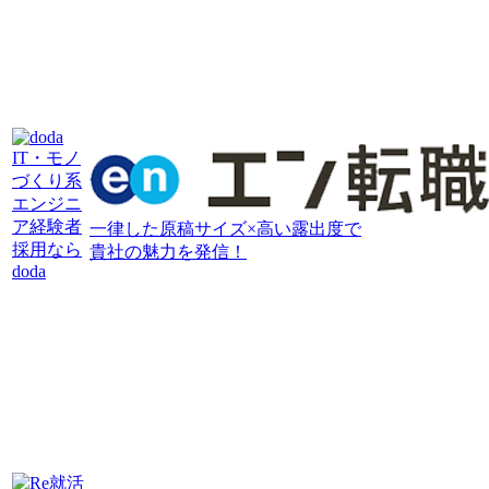
IT・モノ
づくり系
エンジニ
ア経験者
一律した原稿サイズ×高い露出度で
採用なら
貴社の魅力を発信！
doda