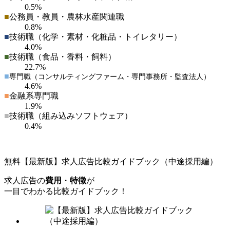
0.5%
■
公務員・教員・農林水産関連職
0.8%
■
技術職（化学・素材・化粧品・トイレタリー）
4.0%
■
技術職（食品・香料・飼料）
22.7%
■
専門職（コンサルティングファーム・専門事務所・監査法人）
4.6%
■
金融系専門職
1.9%
■
技術職（組み込みソフトウェア）
0.4%
無料
【最新版】求人広告比較ガイドブック（中途採用編）
求人広告の
費用
・
特徴
が
一目でわかる比較ガイドブック！