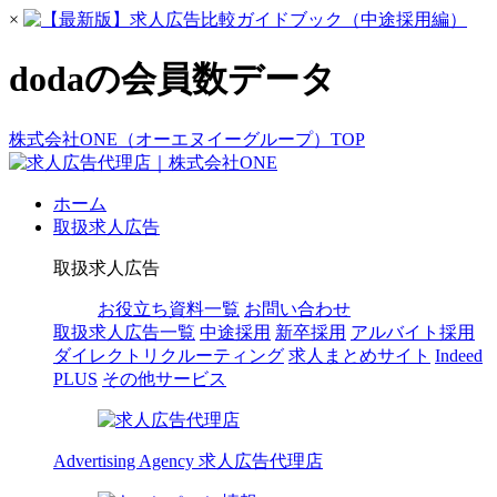
×
dodaの会員数データ
株式会社ONE（オーエヌイーグループ）TOP
ホーム
取扱求人広告
取扱求人広告
お役立ち資料一覧
お問い合わせ
取扱求人広告一覧
中途採用
新卒採用
アルバイト採用
ダイレクトリクルーティング
求人まとめサイト
Indeed
PLUS
その他サービス
Advertising Agency
求人広告代理店