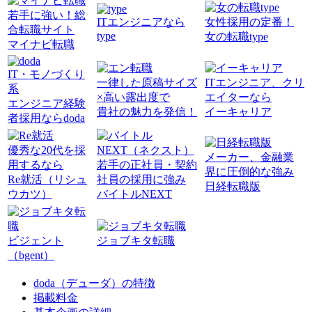
若手に強い！総
ITエンジニアなら
女性採用の定番！
合転職サイト
type
女の転職type
マイナビ転職
IT・モノづくり
一律した原稿サイズ
ITエンジニア、クリ
系
×高い露出度で
エイターなら
エンジニア経験
貴社の魅力を発信！
イーキャリア
者採用ならdoda
優秀な20代を採
メーカー、金融業
用するなら
若手の正社員・契約
界に圧倒的な強み
Re就活（リシュ
社員の採用に強み
日経転職版
ウカツ）
バイトルNEXT
ビジェント
ジョブキタ転職
（bgent）
doda（デューダ）の特徴
掲載料金